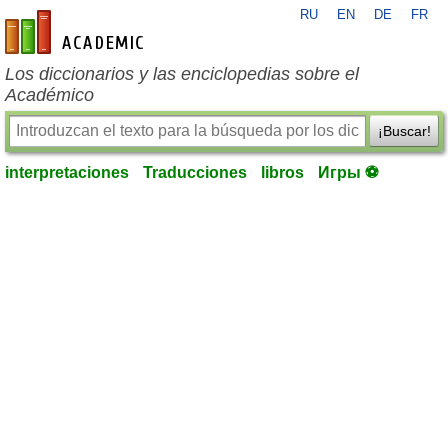
RU
EN
DE
FR
es-academic.com
Los diccionarios y las enciclopedias sobre el
Académico
¡Buscar!
interpretaciones
Traducciones
libros
Игры ⚽