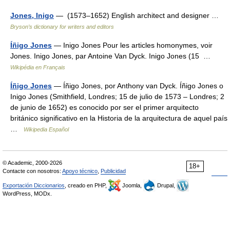
Jones, Inigo
— (1573–1652) English architect and designer …
Bryson’s dictionary for writers and editors
Íñigo Jones
— Inigo Jones Pour les articles homonymes, voir
Jones. Inigo Jones, par Antoine Van Dyck. Inigo Jones (15 …
Wikipédia en Français
Íñigo Jones
— Íñigo Jones, por Anthony van Dyck. Íñigo Jones o
Inigo Jones (Smithfield, Londres; 15 de julio de 1573 – Londres; 2
de junio de 1652) es conocido por ser el primer arquitecto
británico significativo en la Historia de la arquitectura de aquel país
…
Wikipedia Español
© Academic, 2000-2026
18+
Contacte con nosotros:
Apoyo técnico
,
Publicidad
Exportación Diccionarios
, creado en PHP,
Joomla,
Drupal,
WordPress, MODx.