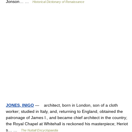
Jonson… …
Historical Dictionary of Renaissance
JONES, INIGO
— architect, born in London, son of a cloth
worker; studied in Italy, and, returning to England, obtained the
patronage of James I., and became chief architect in the country;
the Royal Chapel at Whitehall is reckoned his masterpiece; Heriot
s… …
The Nuttall Encyclopaedia